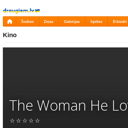
Pāriet
uz
saturu
Šodien
Ziņas
Galerijas
Spēles
D-biedri
Kino
The Woman He Lo