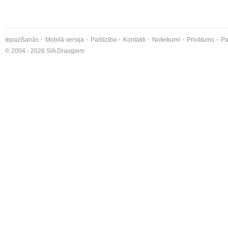
Iepazīšanās
Mobilā versija
Palīdzība
Kontakti
Noteikumi
Privātums
Pa
© 2004 - 2026 SIA Draugiem