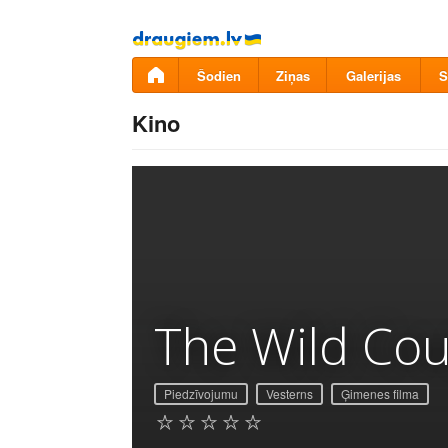
Pāriet
uz
saturu
Šodien
Ziņas
Galerijas
S
Kino
The Wild Cou
Piedzīvojumu
Vesterns
Ģimenes filma