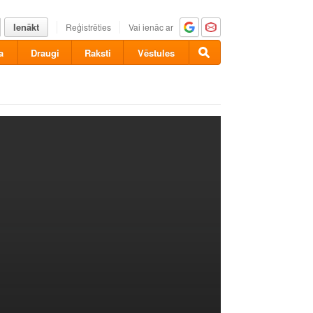
Ienākt
Reģistrēties
Vai ienāc ar
a
Draugi
Raksti
Vēstules