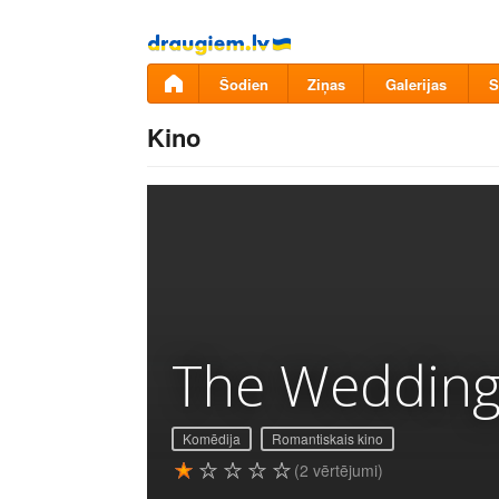
Pāriet
uz
saturu
Šodien
Ziņas
Galerijas
S
Kino
The Wedding
Komēdija
Romantiskais kino
(2 vērtējumi)