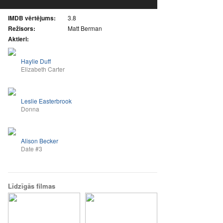
IMDB vērtējums:
3.8
Režisors:
Matt Berman
Aktieri:
Haylie Duff
Elizabeth Carter
Leslie Easterbrook
Donna
Alison Becker
Date #3
Līdzīgās filmas