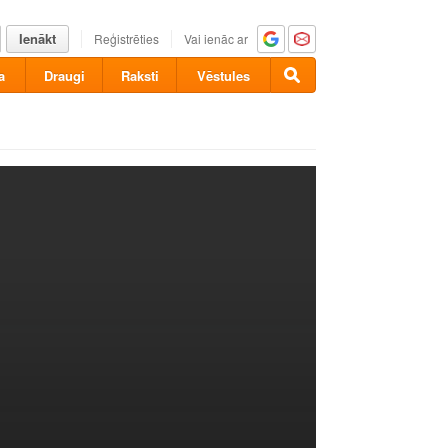
Ienākt
Reģistrēties
Vai ienāc ar
a
Draugi
Raksti
Vēstules