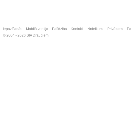
Iepazīšanās
Mobilā versija
Palīdzība
Kontakti
Noteikumi
Privātums
Pa
© 2004 - 2026 SIA Draugiem