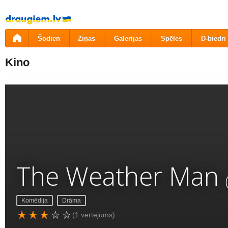
Pāriet
uz
saturu
Šodien
Ziņas
Galerijas
Spēles
D-biedri
Kino
The Weather Man
Komēdija
Drāma
(1 vērtējums)