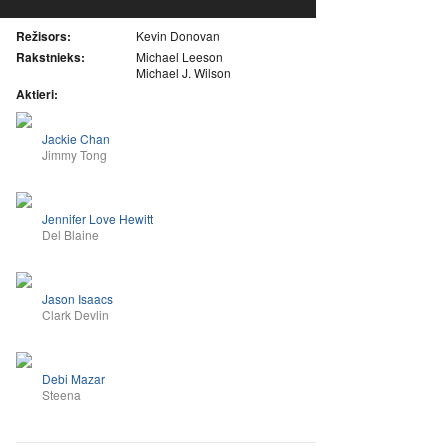
Režisors:
Kevin Donovan
Rakstnieks:
Michael Leeson
Michael J. Wilson
Aktieri:
Jackie Chan
Jimmy Tong
Jennifer Love Hewitt
Del Blaine
Jason Isaacs
Clark Devlin
Debi Mazar
Steena