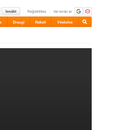
Ienākt
Reģistrēties
Vai ienāc ar
a
Draugi
Raksti
Vēstules