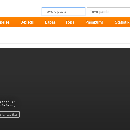
pēles
D-biedri
Lapas
Tops
Pasākumi
Statistik
2002)
 fantastika