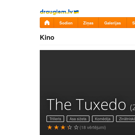
Pāriet
uz
saturu
Šodien
Ziņas
Galerijas
S
Kino
The Tuxedo
(
Trilleris
Asa sižeta
Komēdija
Zinātniskā
(18 vērtējumi)