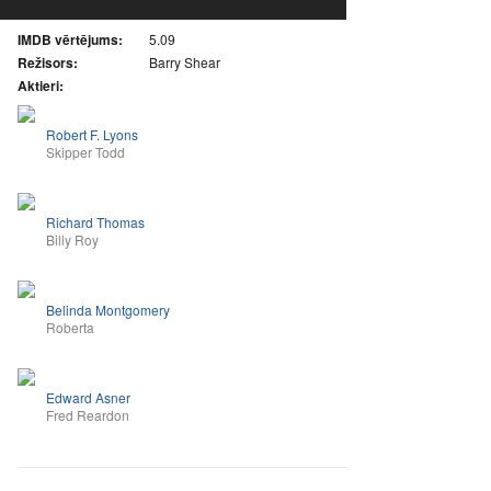
IMDB vērtējums:
5.09
Režisors:
Barry Shear
Aktieri:
Robert F. Lyons
Skipper Todd
Richard Thomas
Billy Roy
Belinda Montgomery
Roberta
Edward Asner
Fred Reardon