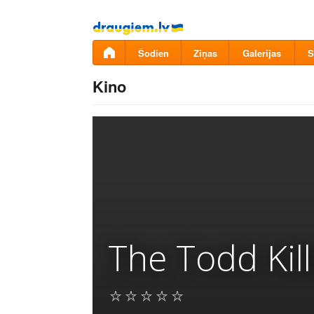
Pāriet
uz
saturu
Šodien
Ziņas
Galerijas
S
Kino
The Todd Kill