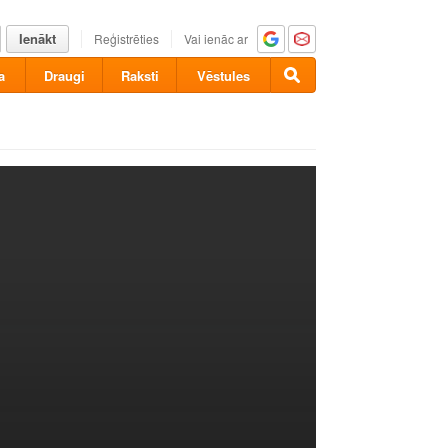
Ienākt
Reģistrēties
Vai ienāc ar
a
Draugi
Raksti
Vēstules