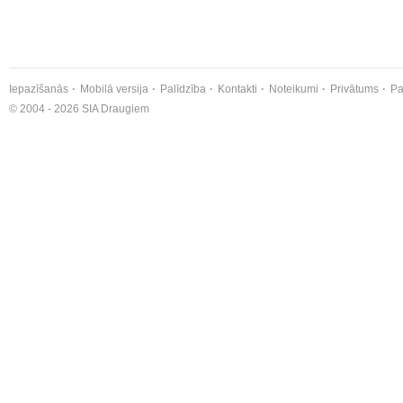
Iepazīšanās
Mobilā versija
Palīdzība
Kontakti
Noteikumi
Privātums
Pa
© 2004 - 2026 SIA Draugiem