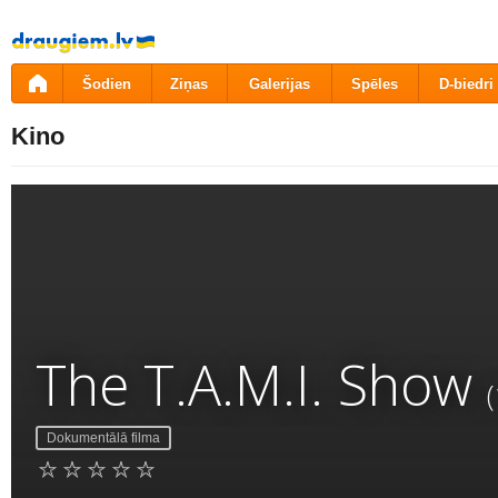
Pāriet
uz
saturu
Šodien
Ziņas
Galerijas
Spēles
D-biedri
Kino
The T.A.M.I. Show
Dokumentālā filma