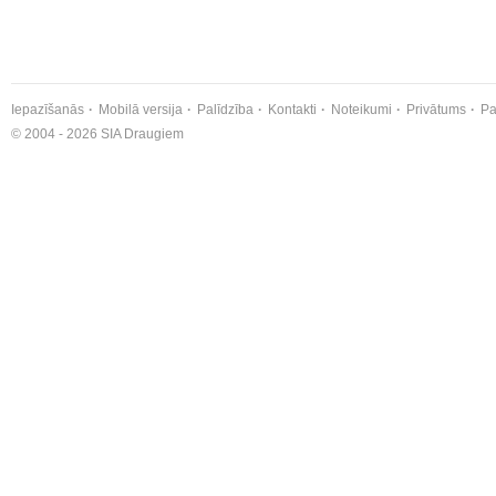
Iepazīšanās
Mobilā versija
Palīdzība
Kontakti
Noteikumi
Privātums
Pa
© 2004 - 2026 SIA Draugiem