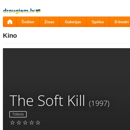
Pāriet
uz
saturu
Šodien
Ziņas
Galerijas
Spēles
D-biedri
Kino
The Soft Kill
(1997)
Trilleris