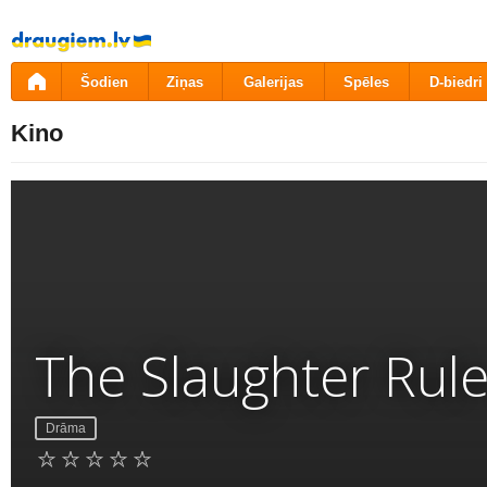
Pāriet
uz
saturu
Šodien
Ziņas
Galerijas
Spēles
D-biedri
Kino
The Slaughter Rul
Drāma