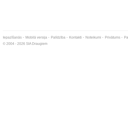
Iepazīšanās
Mobilā versija
Palīdzība
Kontakti
Noteikumi
Privātums
Pa
© 2004 - 2026 SIA Draugiem