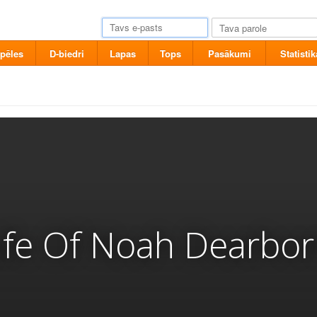
pēles
D-biedri
Lapas
Tops
Pasākumi
Statistik
ife Of Noah Dearbo