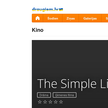
Pāriet
uz
saturu
Šodien
Ziņas
Galerijas
S
Kino
The Simple L
Drāma
Ģimenes filma