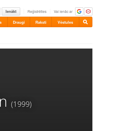
Ienākt
Reģistrēties
Vai ienāc ar
a
Draugi
Raksti
Vēstules
rn
(1999)