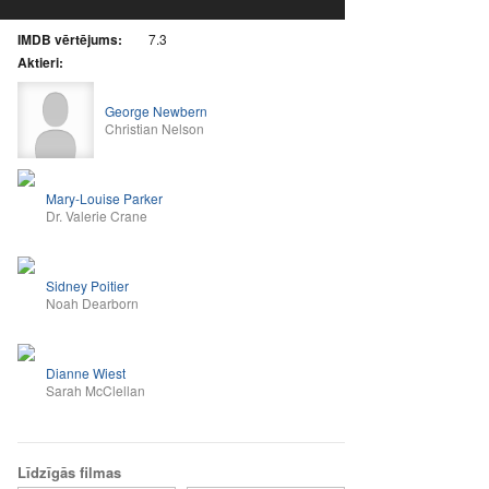
IMDB vērtējums:
7.3
Aktieri:
George Newbern
Christian Nelson
Mary-Louise Parker
Dr. Valerie Crane
Sidney Poitier
Noah Dearborn
Dianne Wiest
Sarah McClellan
Līdzīgās filmas