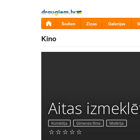
Pāriet
uz
saturu
Šodien
Ziņas
Galerijas
S
Kino
Aitas izmeklē
Komēdija
Ģimenes filma
Mistērija