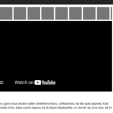
u
ru gans lasa savām aitām detektīvromānu, izlikdamies, ka tās spēj saprast. Kad
trasts miris, aitas uzreiz saprot, ka tā bijusi slepkavība, un domā, ka zina visu, kā to