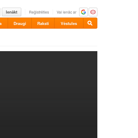
Ienākt
Reģistrēties
Vai ienāc ar
a
Draugi
Raksti
Vēstules