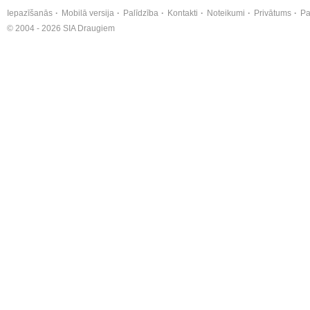
Iepazīšanās
Mobilā versija
Palīdzība
Kontakti
Noteikumi
Privātums
Pa
© 2004 - 2026 SIA Draugiem