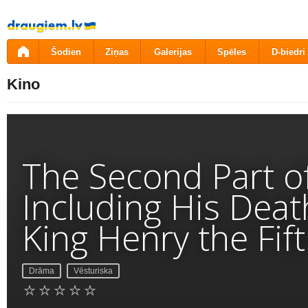
Pāriet
uz
saturu
Šodien
Ziņas
Galerijas
Spēles
D-biedri
Kino
The Second Part of
Including His Deat
King Henry the Fif
Drāma
Vēsturiska