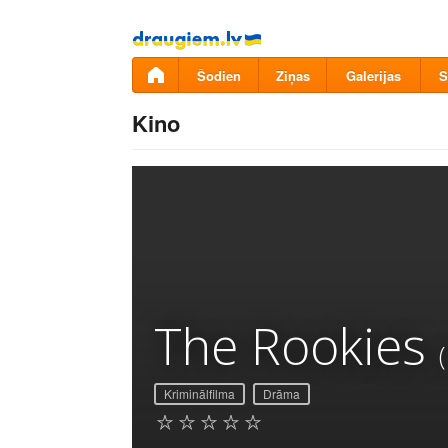
Pāriet
uz
saturu
Šodien
Ziņas
Galerijas
S
Kino
The Rookies
Kriminālfilma
Drāma