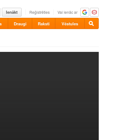
Ienākt
Reģistrēties
Vai ienāc ar
a
Draugi
Raksti
Vēstules