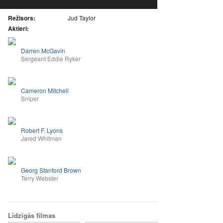
Režisors:
Jud Taylor
Aktieri:
Darren McGavin
Sergeant Eddie Ryker
Cameron Mitchell
Sniper
Robert F. Lyons
Jared Whitman
Georg Stanford Brown
Terry Webster
Līdzīgās filmas