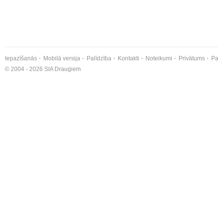
Iepazīšanās
Mobilā versija
Palīdzība
Kontakti
Noteikumi
Privātums
Pa
© 2004 - 2026 SIA Draugiem