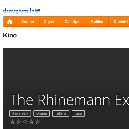
Pāriet
uz
saturu
Šodien
Ziņas
Galerijas
Spēles
D-biedri
Kino
The Rhinemann E
Asa sižeta
Drāma
Trilleris
Kara