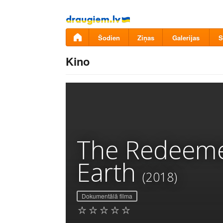
Pāriet
uz
saturu
Šodien
Ziņas
Galerijas
S
Kino
The Redeemed
Earth
(2018)
Dokumentālā filma