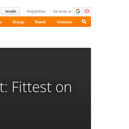
Ienākt
Reģistrēties
Vai ienāc ar
a
Draugi
Raksti
Vēstules
 Fittest on