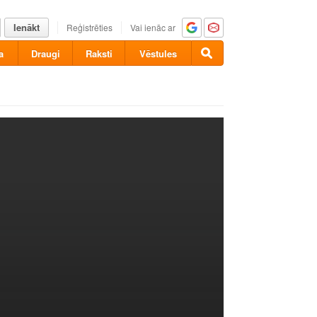
Ienākt
Reģistrēties
Vai ienāc ar
a
Draugi
Raksti
Vēstules