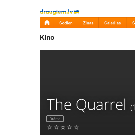
Pāriet
uz
saturu
Šodien
Ziņas
Galerijas
S
Kino
The Quarrel
(
Drāma