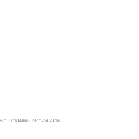
kumi
Privātums
Par mums
Darbs