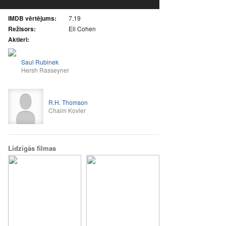
IMDB vērtējums:
7.19
Režisors:
Eli Cohen
Aktieri:
Saul Rubinek
Hersh Rasseyner
R.H. Thomson
Chaim Kovler
Līdzīgās filmas