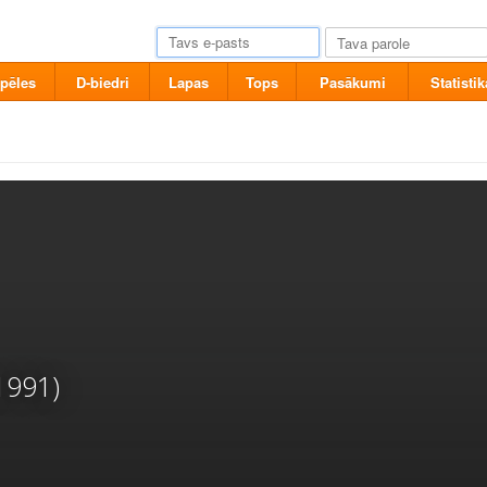
pēles
D-biedri
Lapas
Tops
Pasākumi
Statistik
1991)