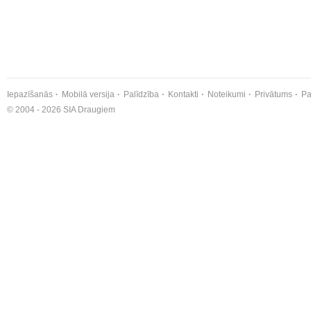
Iepazīšanās
Mobilā versija
Palīdzība
Kontakti
Noteikumi
Privātums
Pa
© 2004 - 2026 SIA Draugiem