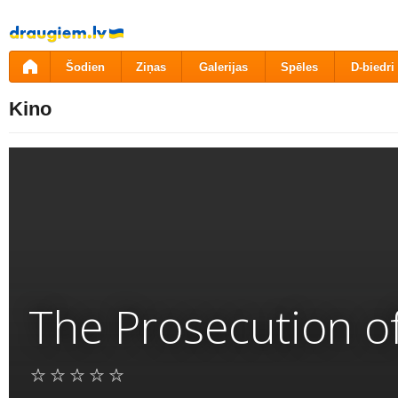
Pāriet
uz
saturu
Šodien
Ziņas
Galerijas
Spēles
D-biedri
Kino
The Prosecution o