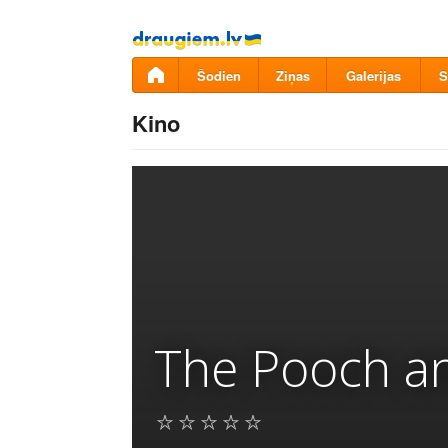
Pāriet
uz
saturu
Šodien
Ziņas
Galerijas
S
Kino
The Pooch a