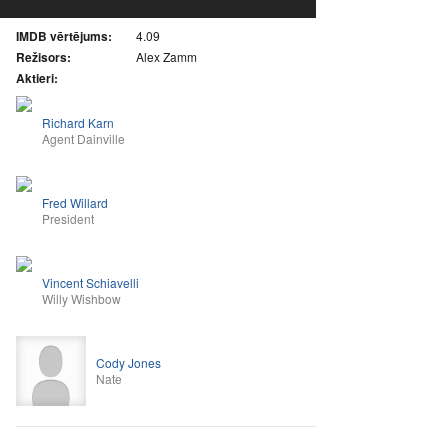
IMDB vērtējums:
4.09
Režisors:
Alex Zamm
Aktieri:
Richard Karn
Agent Dainville
Fred Willard
President
Vincent Schiavelli
Willy Wishbow
Cody Jones
Nate