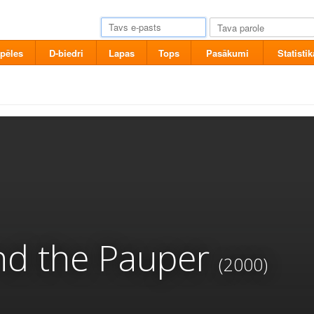
pēles
D-biedri
Lapas
Tops
Pasākumi
Statistik
nd the Pauper
(2000)