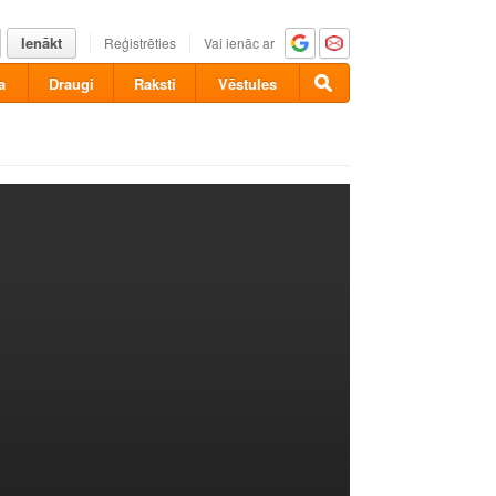
Ienākt
Reģistrēties
Vai ienāc ar
a
Draugi
Raksti
Vēstules