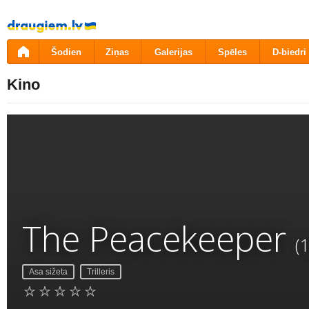
Pāriet
uz
saturu
Šodien
Ziņas
Galerijas
Spēles
D-biedri
Kino
The Peacekeeper
(
Asa sižeta
Trilleris