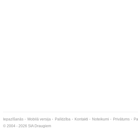
Iepazīšanās
Mobilā versija
Palīdzība
Kontakti
Noteikumi
Privātums
Pa
© 2004 - 2026 SIA Draugiem