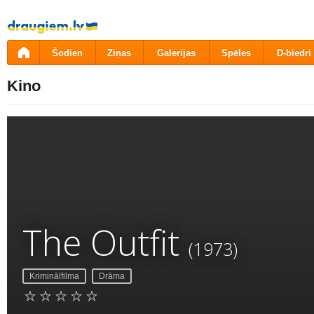
Pāriet
uz
saturu
Šodien
Ziņas
Galerijas
Spēles
D-biedri
Kino
The Outfit
(1973)
Kriminālfilma
Drāma