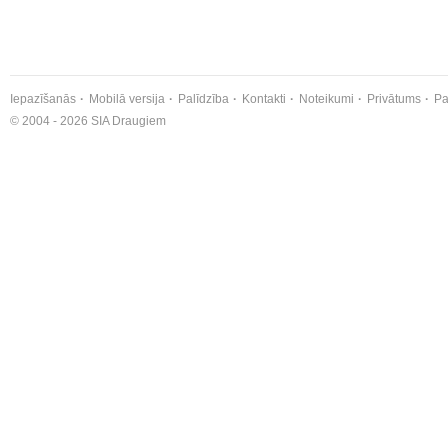
Iepazīšanās
Mobilā versija
Palīdzība
Kontakti
Noteikumi
Privātums
Pa
© 2004 - 2026 SIA Draugiem