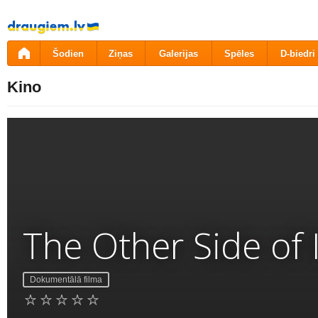
Pāriet
uz
saturu
Šodien
Ziņas
Galerijas
Spēles
D-biedri
Kino
The Other Side of
Dokumentālā filma