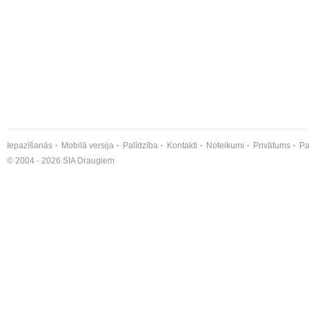
Iepazīšanās
Mobilā versija
Palīdzība
Kontakti
Noteikumi
Privātums
Pa
© 2004 - 2026 SIA Draugiem