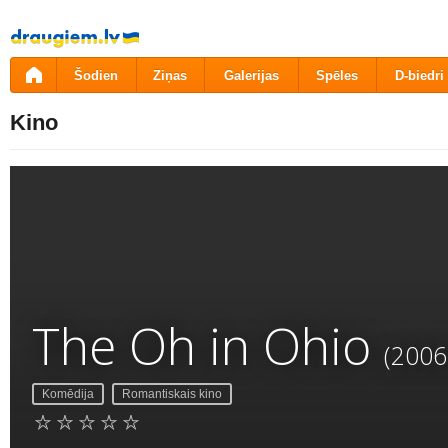
Pāriet
uz
saturu
Šodien
Ziņas
Galerijas
Spēles
D-biedri
Kino
The Oh in Ohio
(2006
Komēdija
Romantiskais kino