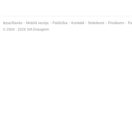
Iepazīšanās
Mobilā versija
Palīdzība
Kontakti
Noteikumi
Privātums
Pa
© 2004 - 2026 SIA Draugiem