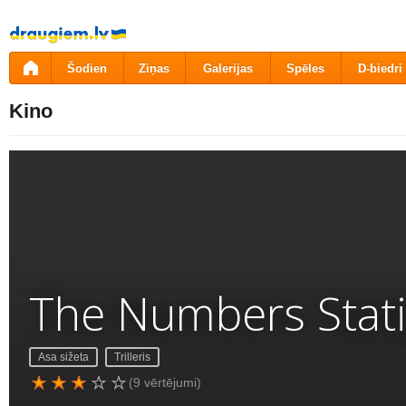
Pāriet
uz
saturu
Šodien
Ziņas
Galerijas
Spēles
D-biedri
Kino
The Numbers Stat
Asa sižeta
Trilleris
(9 vērtējumi)