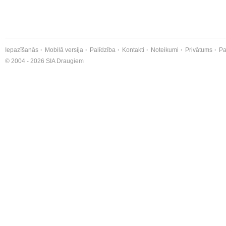
Iepazīšanās
Mobilā versija
Palīdzība
Kontakti
Noteikumi
Privātums
Pa
© 2004 - 2026 SIA Draugiem