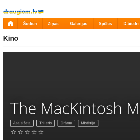
Pāriet
uz
saturu
Šodien
Ziņas
Galerijas
Spēles
D-biedri
Kino
The MacKintosh 
Asa sižeta
Trilleris
Drāma
Mistērija