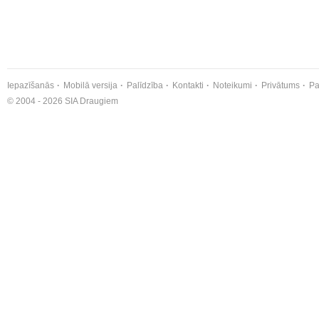
Iepazīšanās
Mobilā versija
Palīdzība
Kontakti
Noteikumi
Privātums
Pa
© 2004 - 2026 SIA Draugiem