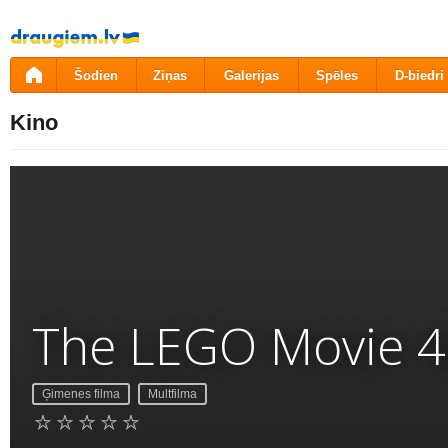
Pāriet
uz
saturu
Šodien
Ziņas
Galerijas
Spēles
D-biedri
Kino
The LEGO Movie 4
Ģimenes filma
Multfilma