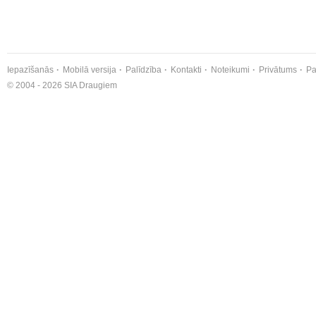
Iepazīšanās
Mobilā versija
Palīdzība
Kontakti
Noteikumi
Privātums
Pa
© 2004 - 2026 SIA Draugiem