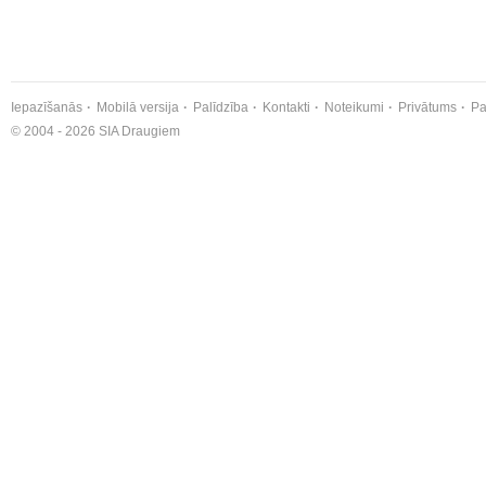
Iepazīšanās
Mobilā versija
Palīdzība
Kontakti
Noteikumi
Privātums
Pa
© 2004 - 2026 SIA Draugiem