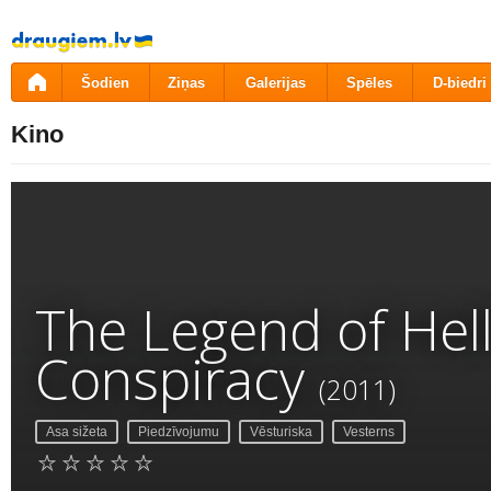
Pāriet
uz
saturu
Šodien
Ziņas
Galerijas
Spēles
D-biedri
Kino
The Legend of Hell
Conspiracy
(2011)
Asa sižeta
Piedzīvojumu
Vēsturiska
Vesterns