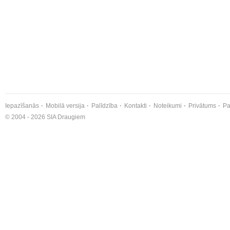
Iepazīšanās
Mobilā versija
Palīdzība
Kontakti
Noteikumi
Privātums
Pa
© 2004 - 2026 SIA Draugiem