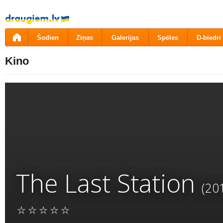
Pāriet
uz
saturu
Šodien
Ziņas
Galerijas
Spēles
D-biedri
Kino
The Last Station
(20