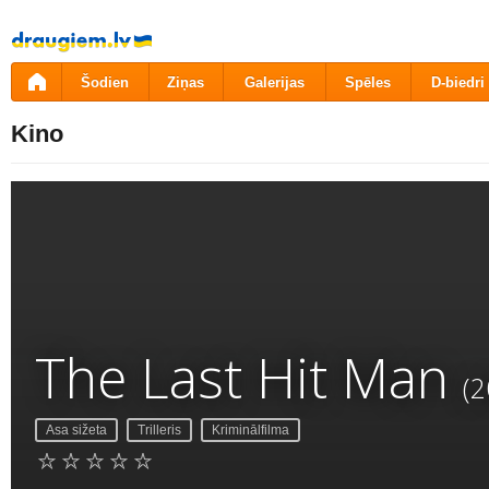
Pāriet
uz
saturu
Šodien
Ziņas
Galerijas
Spēles
D-biedri
Kino
The Last Hit Man
(2
Asa sižeta
Trilleris
Kriminālfilma