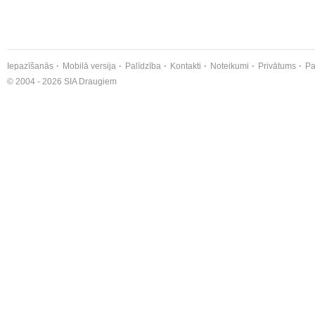
Iepazīšanās
Mobilā versija
Palīdzība
Kontakti
Noteikumi
Privātums
Pa
© 2004 - 2026 SIA Draugiem