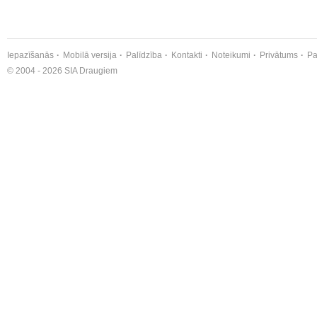
Iepazīšanās
Mobilā versija
Palīdzība
Kontakti
Noteikumi
Privātums
Pa
© 2004 - 2026 SIA Draugiem