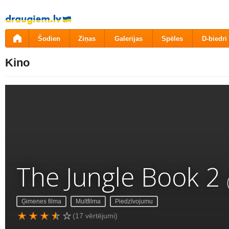
Pāriet
uz
saturu
Šodien
Ziņas
Galerijas
Spēles
D-biedri
Kino
The Jungle Book 2
Ģimenes filma
Multfilma
Piedzīvojumu
(17 vērtējumi)