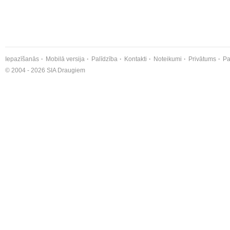
Iepazīšanās
Mobilā versija
Palīdzība
Kontakti
Noteikumi
Privātums
Pa
© 2004 - 2026 SIA Draugiem