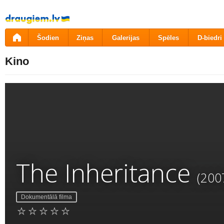
Pāriet
uz
saturu
Šodien
Ziņas
Galerijas
Spēles
D-biedri
Kino
The Inheritance
(200
Dokumentālā filma