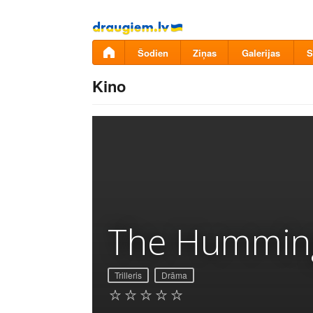
Pāriet
uz
saturu
Šodien
Ziņas
Galerijas
S
Kino
The Humming
Trilleris
Drāma