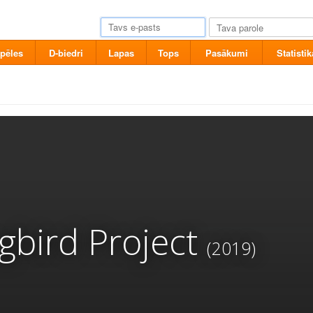
pēles
D-biedri
Lapas
Tops
Pasākumi
Statistik
bird Project
(2019)