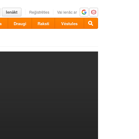
Ienākt
Reģistrēties
Vai ienāc ar
a
Draugi
Raksti
Vēstules