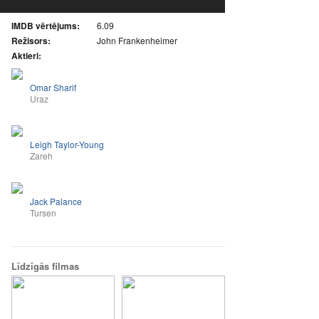
IMDB vērtējums:
6.09
Režisors:
John Frankenheimer
Aktieri:
Omar Sharif
Uraz
Leigh Taylor-Young
Zareh
Jack Palance
Tursen
Līdzīgās filmas