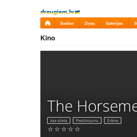
Pāriet
uz
saturu
Šodien
Ziņas
Galerijas
S
Kino
The Horsem
Asa sižeta
Piedzīvojumu
Drāma