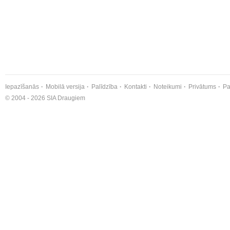
Iepazīšanās
Mobilā versija
Palīdzība
Kontakti
Noteikumi
Privātums
Pa
© 2004 - 2026 SIA Draugiem