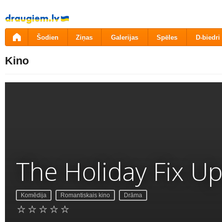
Pāriet
uz
saturu
Šodien
Ziņas
Galerijas
Spēles
D-biedri
Kino
The Holiday Fix U
Komēdija
Romantiskais kino
Drāma