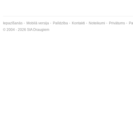
Iepazīšanās
Mobilā versija
Palīdzība
Kontakti
Noteikumi
Privātums
Pa
© 2004 - 2026 SIA Draugiem