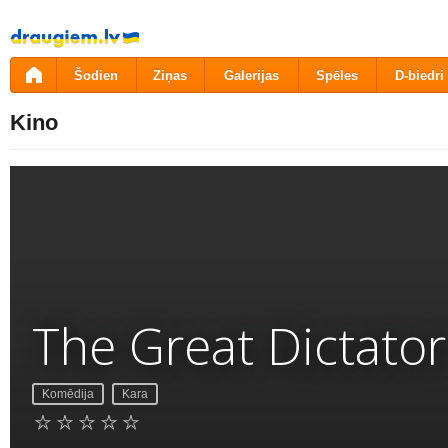
Pāriet
uz
saturu
Šodien
Ziņas
Galerijas
Spēles
D-biedri
Kino
The Great Dictator
Komēdija
Kara