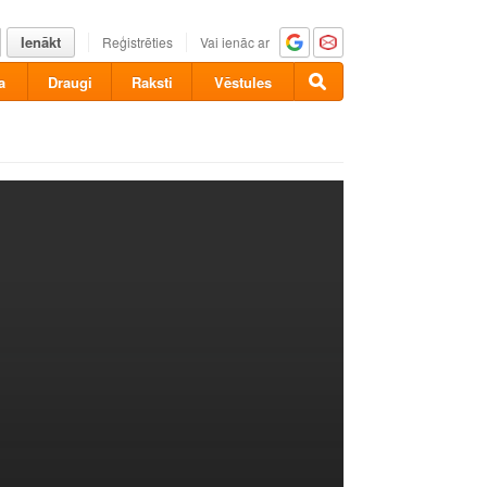
Ienākt
Reģistrēties
Vai ienāc ar
a
Draugi
Raksti
Vēstules