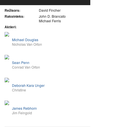
Režisors:
David Fincher
Rakstnieks:
John D. Brancato
Michael Ferris
Aktieri:
Michael Douglas
Nicholas Van Orton
Sean Penn
Conrad Van Orton
Deborah Kara Unger
Christine
James Rebhorn
Jim Feingold