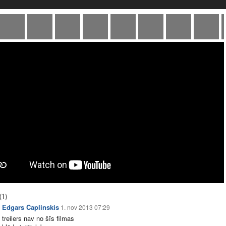
(1)
Edgars Čaplinskis
1. nov 2013 07:29
treilers nav no šīs filmas