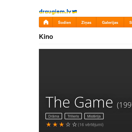
Pāriet
uz
saturu
Šodien
Ziņas
Galerijas
S
Kino
The Game
(199
Drāma
Trilleris
Mistērija
(16 vērtējumi)