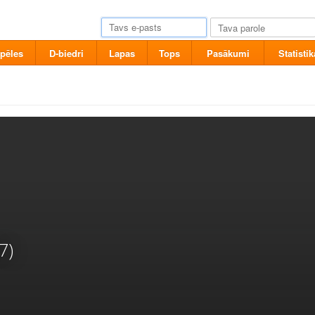
pēles
D-biedri
Lapas
Tops
Pasākumi
Statistik
7)