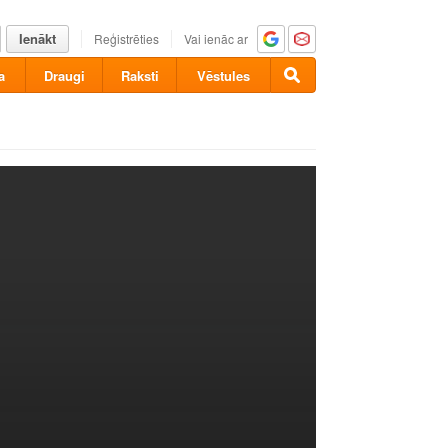
Ienākt
Reģistrēties
Vai ienāc ar
a
Draugi
Raksti
Vēstules