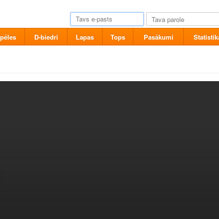
pēles
D-biedri
Lapas
Tops
Pasākumi
Statistik