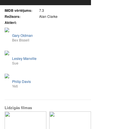
IMDB vērtējums:
7.3
Režisors:
Alan Clarke
Aktieri:
Gary Oldman
Bex Bissell
Lesley Manville
Sue
Philip Davis
Yeti
Līdzīgās filmas