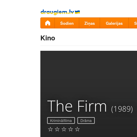
Pāriet
uz
saturu
Šodien
Ziņas
Galerijas
S
Kino
The Firm
(1989)
Kriminālfilma
Drāma