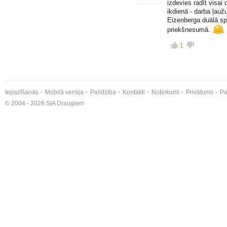
izdevies radīt visa
ikdienā - darba ļauž
Eizenberga duālā spē
priekšnesumā.
1
Iepazīšanās
Mobilā versija
Palīdzība
Kontakti
Noteikumi
Privātums
Pa
© 2004 - 2026 SIA Draugiem