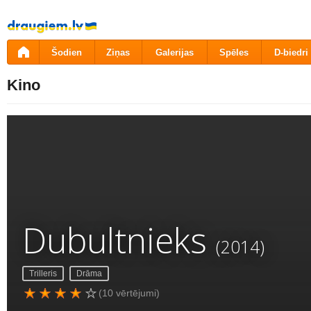
Pāriet
uz
saturu
Šodien
Ziņas
Galerijas
Spēles
D-biedri
Kino
Dubultnieks
(2014)
Trilleris
Drāma
(10 vērtējumi)