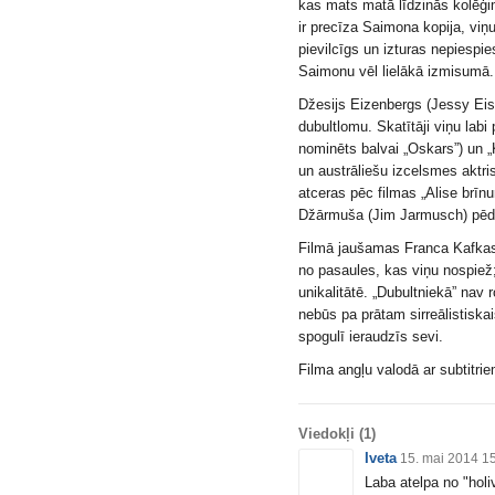
kas mats matā līdzinās kolēģim
ir precīza Saimona kopija, viņu r
pievilcīgs un izturas nepiesp
Saimonu vēl lielākā izmisumā.
Džesijs Eizenbergs (Jessy Eise
dubultlomu. Skatītāji viņu labi 
nominēts balvai „Oskars”) un „K
un austrāliešu izcelsmes aktr
atceras pēc filmas „Alise brīn
Džārmuša (Jim Jarmusch) pēdējā
Filmā jaušamas Franca Kafkas s
no pasaules, kas viņu nospiež; 
unikalitātē. „Dubultniekā” nav
nebūs pa prātam sirreālistiskai
spogulī ieraudzīs sevi.
Filma angļu valodā ar subtitrie
Viedokļi
(1)
Iveta
15. mai 2014 1
Laba atelpa no "holi