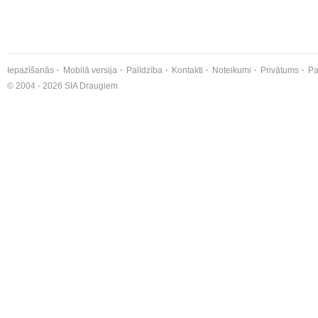
Iepazīšanās
Mobilā versija
Palīdzība
Kontakti
Noteikumi
Privātums
Pa
© 2004 - 2026 SIA Draugiem