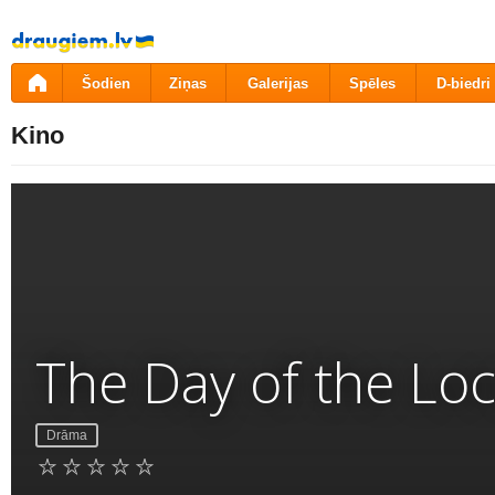
Pāriet
uz
saturu
Šodien
Ziņas
Galerijas
Spēles
D-biedri
Kino
The Day of the Lo
Drāma