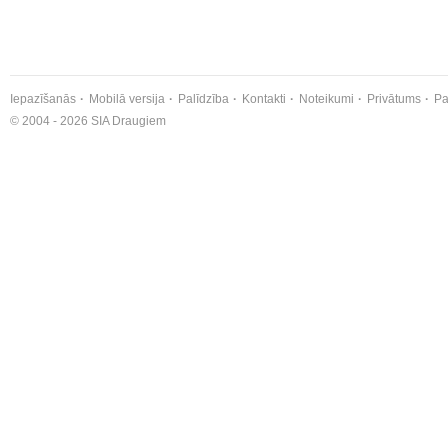
Iepazīšanās
Mobilā versija
Palīdzība
Kontakti
Noteikumi
Privātums
Pa
© 2004 - 2026 SIA Draugiem