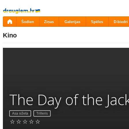
Pāriet
uz
saturu
Šodien
Ziņas
Galerijas
Spēles
D-biedri
Kino
The Day of the Jac
Asa sižeta
Trilleris