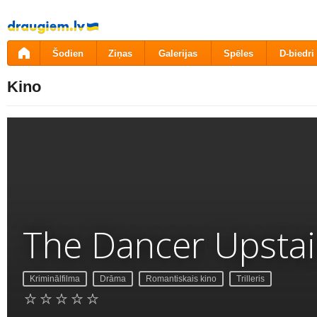
Pāriet
uz
saturu
Šodien
Ziņas
Galerijas
Spēles
D-biedri
Kino
The Dancer Upstai
Kriminālfilma
Drāma
Romantiskais kino
Trilleris