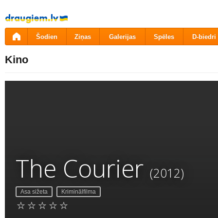
Pāriet
uz
saturu
Šodien
Ziņas
Galerijas
Spēles
D-biedri
Kino
The Courier
(2012)
Asa sižeta
Kriminālfilma