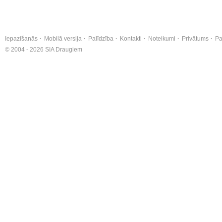
Iepazīšanās
Mobilā versija
Palīdzība
Kontakti
Noteikumi
Privātums
Pa
© 2004 - 2026 SIA Draugiem