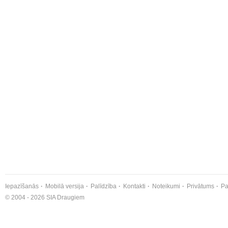
Iepazīšanās
Mobilā versija
Palīdzība
Kontakti
Noteikumi
Privātums
Pa
© 2004 - 2026 SIA Draugiem