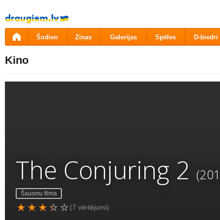
Pāriet
uz
saturu
Šodien
Ziņas
Galerijas
Spēles
D-biedri
Kino
The Conjuring 2
(201
Šausmu filma
(7 vērtējumi)