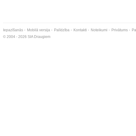
Iepazīšanās
Mobilā versija
Palīdzība
Kontakti
Noteikumi
Privātums
Pa
© 2004 - 2026 SIA Draugiem