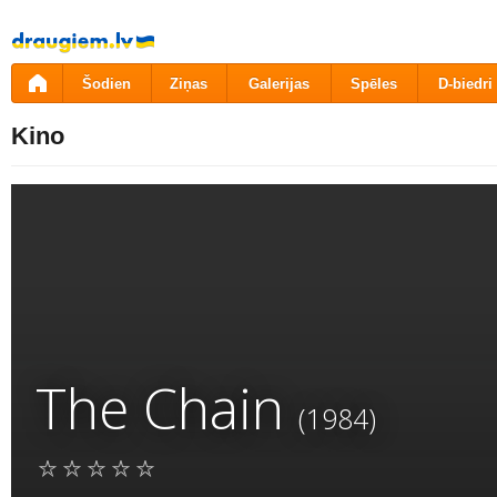
Pāriet
uz
saturu
Šodien
Ziņas
Galerijas
Spēles
D-biedri
Kino
The Chain
(1984)