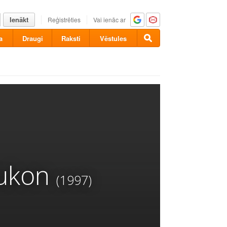
Ienākt
Reģistrēties
Vai ienāc ar
a
Draugi
Raksti
Vēstules
Yukon
(1997)