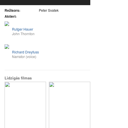
Režisors:
Peter Svatek
Aktieri:
Rutger Hauer
John Thornton
Richard Dreyfuss
Narrator (voice)
Līdzīgās filmas