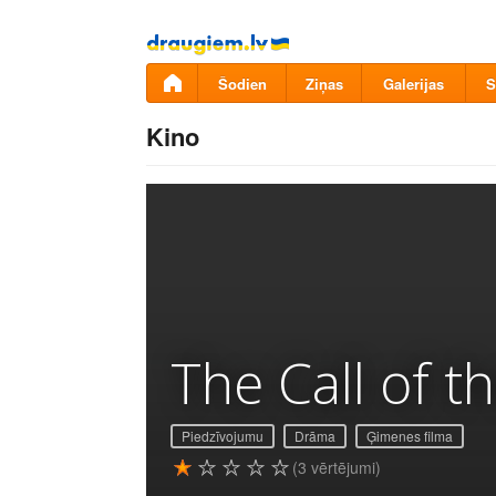
Pāriet
uz
saturu
Šodien
Ziņas
Galerijas
S
Kino
The Call of t
Piedzīvojumu
Drāma
Ģimenes filma
(3 vērtējumi)