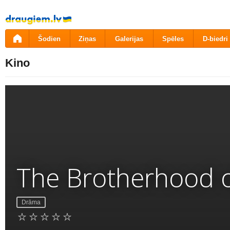
Pāriet
uz
saturu
Šodien
Ziņas
Galerijas
Spēles
D-biedri
Kino
The Brotherhood of
Drāma