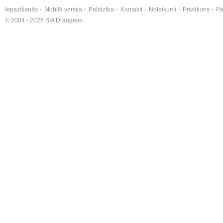
Iepazīšanās
Mobilā versija
Palīdzība
Kontakti
Noteikumi
Privātums
Pa
© 2004 - 2026 SIA Draugiem