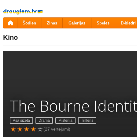
Pāriet
uz
saturu
Šodien
Ziņas
Galerijas
Spēles
D-biedri
Kino
The Bourne Identi
Asa sižeta
Drāma
Mistērija
Trilleris
(27 vērtējumi)