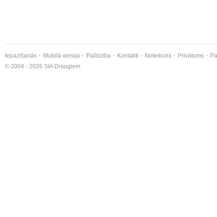
Iepazīšanās
Mobilā versija
Palīdzība
Kontakti
Noteikumi
Privātums
Pa
© 2004 - 2026 SIA Draugiem