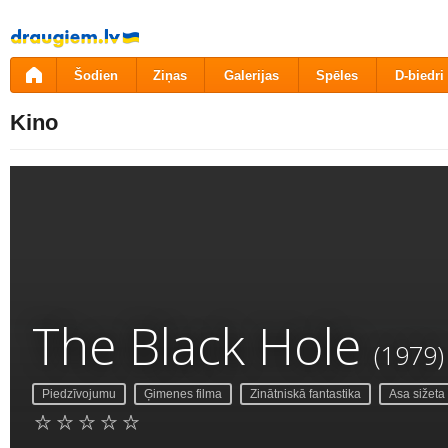
Pāriet
uz
saturu
Šodien
Ziņas
Galerijas
Spēles
D-biedri
Kino
The Black Hole
(1979)
Piedzīvojumu
Ģimenes filma
Zinātniskā fantastika
Asa sižeta