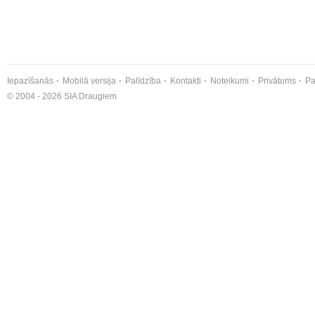
Iepazīšanās
Mobilā versija
Palīdzība
Kontakti
Noteikumi
Privātums
Pa
© 2004 - 2026 SIA Draugiem