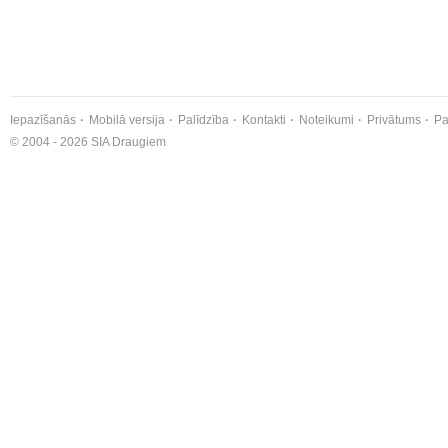
Iepazīšanās
Mobilā versija
Palīdzība
Kontakti
Noteikumi
Privātums
Pa
© 2004 - 2026 SIA Draugiem