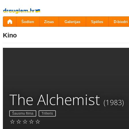
Pāriet
uz
saturu
Šodien
Ziņas
Galerijas
Spēles
D-biedri
Kino
The Alchemist
(1983)
Šausmu filma
Trilleris