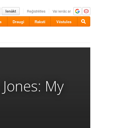
Ienākt
Reģistrēties
Vai ienāc ar
a
Draugi
Raksti
Vēstules
 Jones: My