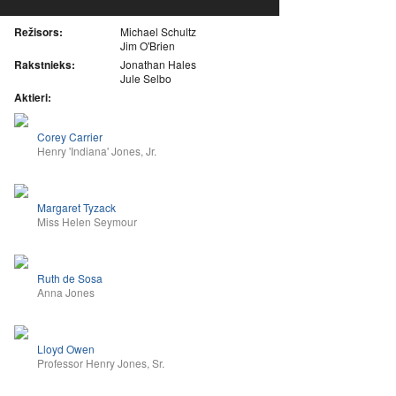
Režisors:
Michael Schultz
Jim O'Brien
Rakstnieks:
Jonathan Hales
Jule Selbo
Aktieri:
Corey Carrier
Henry 'Indiana' Jones, Jr.
Margaret Tyzack
Miss Helen Seymour
Ruth de Sosa
Anna Jones
Lloyd Owen
Professor Henry Jones, Sr.