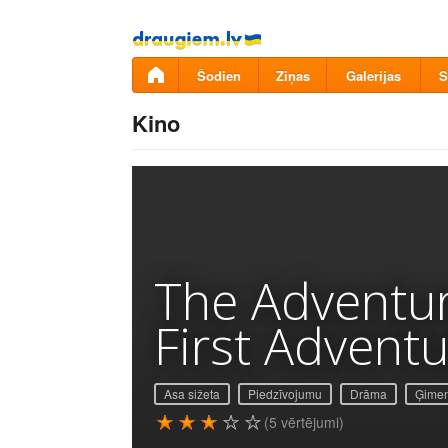
Pāriet
uz
saturu
Šodien
Ziņas
Galerijas
S
Kino
The Adventur
First Advent
Asa sižeta
Piedzīvojumu
Drāma
Ģimen
(5 vērtējumi)