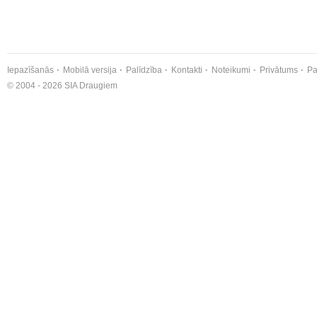
Iepazīšanās
Mobilā versija
Palīdzība
Kontakti
Noteikumi
Privātums
Pa
© 2004 - 2026 SIA Draugiem