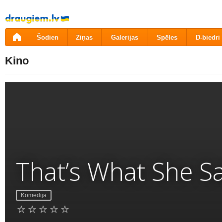
Pāriet
uz
saturu
Šodien
Ziņas
Galerijas
Spēles
D-biedri
Kino
That’s What She S
Komēdija